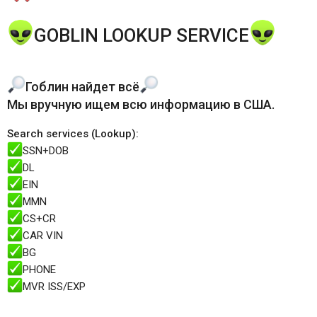
GOBLIN LOOKUP SERVICE
Гоблин найдет всё
Мы вручную ищем всю информацию в США
.
Search services (Lookup)
:
SSN+DOB
DL
EIN
MMN
CS+CR
CAR VIN
BG
PHONE
MVR ISS/EXP