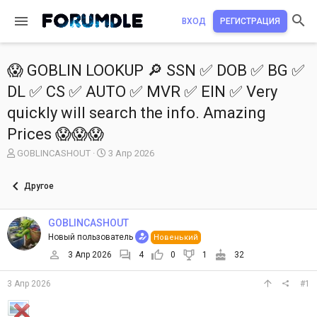
ВХОД
РЕГИСТРАЦИЯ
😱 GOBLIN LOOKUP 🔎 SSN ✅ DOB ✅ BG ✅
DL ✅ CS ✅ AUTO ✅ MVR ✅ EIN ✅ Very
quickly will search the info. Amazing
Prices 😱😱😱
А
Д
GOBLINCASHOUT
3 Апр 2026
в
а
т
т
Другое
о
а
р
н
т
а
GOBLINCASHOUT
е
ч
Новый пользователь
Новенький
м
а
ы
л
3 Апр 2026
4
0
1
32
а
3 Апр 2026
#1