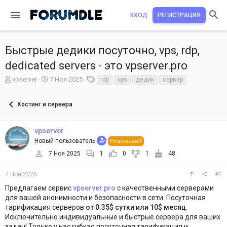
ВХОД
РЕГИСТРАЦИЯ
Быстрые дедики посуточно, vps, rdp,
dedicated servers - это vpserver.pro
А
Д
Т
vpserver
7 Ноя 2025
rdp
vps
дедик
сервер
в
а
е
т
т
г
Хостинг и сервера
о
а
и
р
н
т
а
vpserver
е
ч
Новый пользователь
Новенький
м
а
ы
л
7 Ноя 2025
1
0
1
48
а
7 Ноя 2025
#1
Предлагаем сервис
vpserver.pro
с качественными серверами
для вашей анонимности и безопасности в сети. Посуточная
тарификация серверов
от 0.35$ сутки или 10$ месяц.
Исключительно индивидуальные и быстрые сервера для ваших
задач! Только у нас гибкая посуточная тарификация и